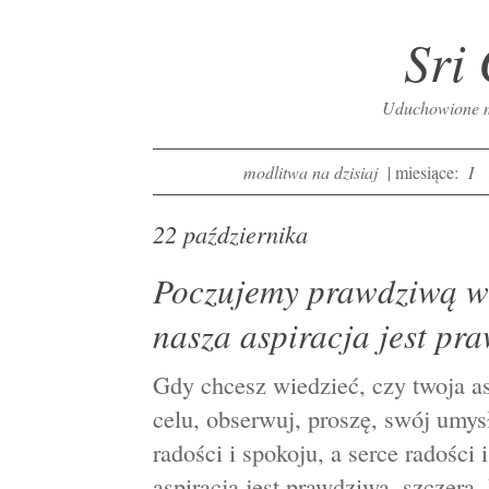
Sri
Uduchowione mo
modlitwa na dzisiaj
| miesiące:
I
22 października
Poczujemy prawdziwą we
nasza aspiracja jest pra
Gdy chcesz wiedzieć, czy twoja as
celu, obserwuj, proszę, swój umysł
radości i spokoju, a serce radości
aspiracja jest prawdziwa, szczera.