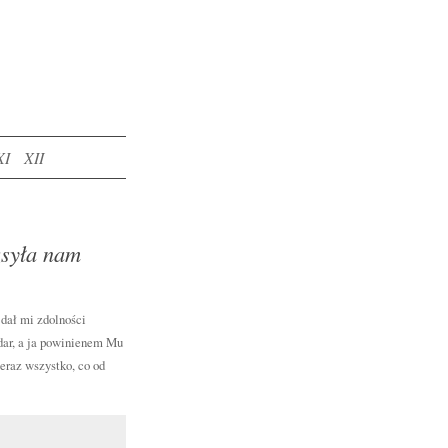
XI
XII
zsyła nam
 dał mi zdolności
 dar, a ja powinienem Mu
eraz wszystko, co od