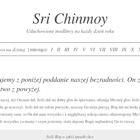
Sri Chinmoy
Uduchowione modlitwy na każdy dzień roku
wa na dzisiaj
| miesiące:
I
II
III
IV
V
VI
VII
VIII
IX
X
jemy z poniżej poddanie naszej bezradności. On 
two z powyżej.
ej, niż On nam dał. Jeśli dał mi dobry głos do śpiewania, ofiaruję Mu mój głos. Jeśli
by go ucieszyć. Jeśli dał mi talent poetycki, ucieszę Go moja poezją. Bóg dał mi boski
worzymy sami. to On dał nam wszystko i z najgłębszej wdzięczności ofiarowujemy Mu t
li wszystko, co mamy i czym jesteśmy, stale dajemy Bogu, najbardziej Go to cieszy.
Jeśli Bóg w jakiś sposób chce