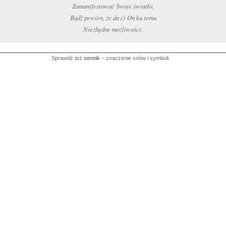
Zamanifestować Swoje światło,
Bądź pewien, że da ci On ku temu
Niezbędne możliwości.
Sprawdź też
sennik
– znaczenie snów i symboli.