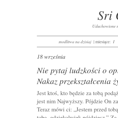
Sri
Uduchowione mo
modlitwa na dzisiaj
| miesiące:
I
18 września
Nie pytaj ludzkości o opi
Nakaz przekształcenia ż
Jest ktoś, kto będzie za tobą podą
jest nim Najwyższy. Pójdzie On za
Teraz mówi ci: „Jestem przed tobą
tobą, gdziekolwiek pójdziesz.” Za